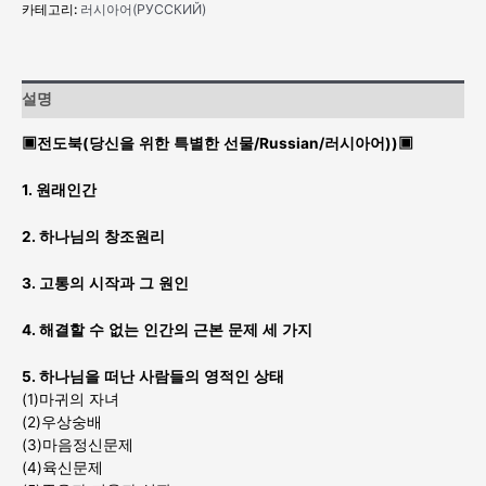
카테고리:
러시아어(РУССКИЙ)
(Russian/
러
시
아
설명
어)
수
▣전도북(
당신을
위한
특별한
선물
/Russian/
러시아어
)
)
▣
량
1.
원래인간
2.
하나님의
창조원리
3.
고통의
시작과
그
원인
4.
해결할
수
없는
인간의
근본
문제
세
가지
5.
하나님을
떠난
사람들의
영적인
상태
(1)마귀의 자녀
(2)우상숭배
(3)마음정신문제
(4)육신문제