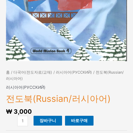
홈
/
다국어(전도자료/교재)
/
러시아어(РУССКИЙ)
/ 전도북(Russian/
러시아어)
러시아어(РУССКИЙ)
전도북(Russian/러시아어)
₩
3,000
전
장바구니
바로구매
도
북