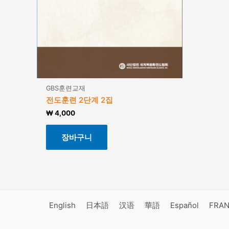
GBS훈련교재
전도훈련 2단계 2집
₩
4,000
장바구니
English
日本語
汉语
華語
Español
FRAN