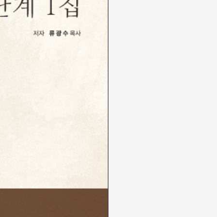
집
수
량