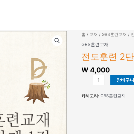
홈
/
교재
/
GBS훈련교재
/ 
GBS훈련교재
전도훈련 2단
₩
4,000
전
장바구
도
훈
카테고리:
GBS훈련교재
련
2
단
계
1