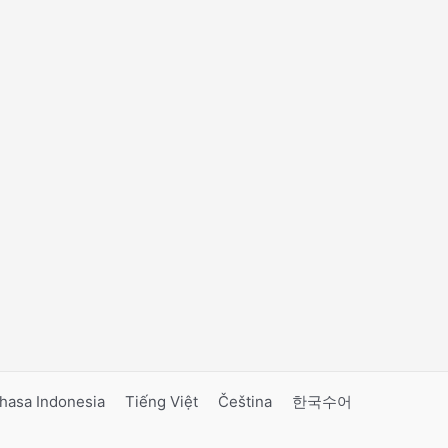
hasa Indonesia
Tiếng Việt
Čeština
한국수어