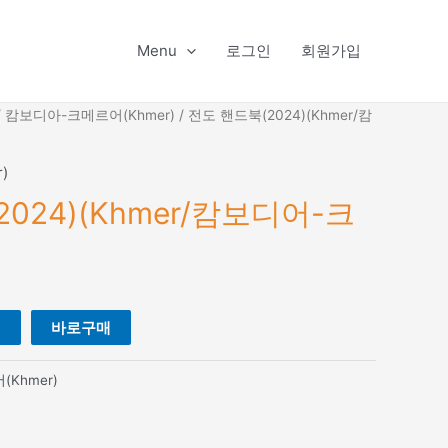
Menu
로그인
회원가입
/
캄보디아-크메르어(Khmer)
/ 전도 핸드북(2024)(Khmer/캄
)
024)(Khmer/캄보디어-크
니
바로구매
Khmer)