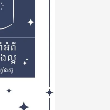
(Khmer/
캄
보
디
어-
크
메
르
어)
수
량