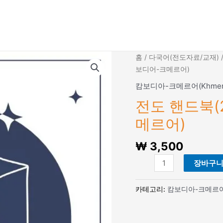
홈
/
다국어(전도자료/교재)
보디어-크메르어)
캄보디아-크메르어(Khmer
전도 핸드북(2
메르어)
₩
3,500
전
장바구
도
핸
카테고리:
캄보디아-크메르어(
드
북
(2024)