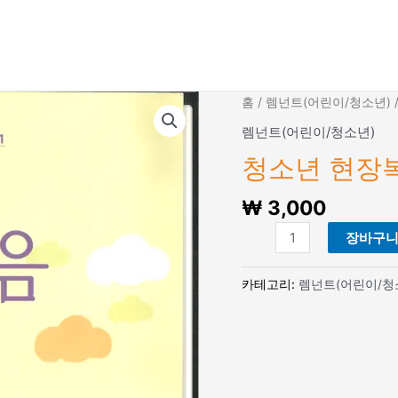
홈
/
렘넌트(어린이/청소년)
렘넌트(어린이/청소년)
청소년 현장복
₩
3,000
청
장바구
소
년
카테고리:
렘넌트(어린이/청
현
장
복
음
메