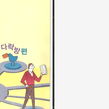
시
지
1(다
락
방
편)
수
량