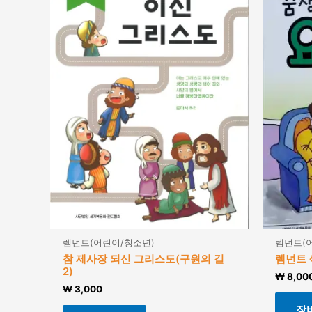
렘넌트(어린이/청소년)
렘넌트(
참 제사장 되신 그리스도(구원의 길
렘넌트
2)
₩
8,00
₩
3,000
장