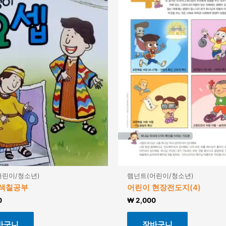
어린이/청소년)
렘넌트(어린이/청소년)
 색칠공부
어린이 현장전도지(4)
0
₩
2,000
바구니
장바구니