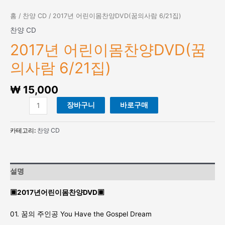
홈
/
찬양 CD
/ 2017년 어린이몸찬양DVD(꿈의사람 6/21집)
찬양 CD
2017년 어린이몸찬양DVD(꿈
의사람 6/21집)
₩
15,000
2017
장바구니
바로구매
년
어
카테고리:
찬양 CD
린
이
몸
찬
설명
양
DVD(꿈
▣2017년어린이몸찬양DVD▣
의
사
01. 꿈의 주인공 You Have the Gospel Dream
람