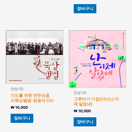
장바구니
찬양 CD
찬양 CD
기도를 위한 연주모음
그루터기 11집(CD)(난 이
2(묵상앨범-경음악 CD)
제 알았네)
₩
10,000
₩
10,000
장바구니
장바구니