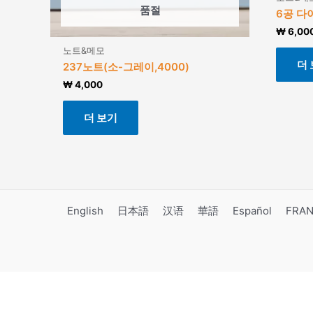
품절
6공 다
₩
6,00
노트&메모
더
237노트(소-그레이,4000)
₩
4,000
더 보기
English
日本語
汉语
華語
Español
FRAN