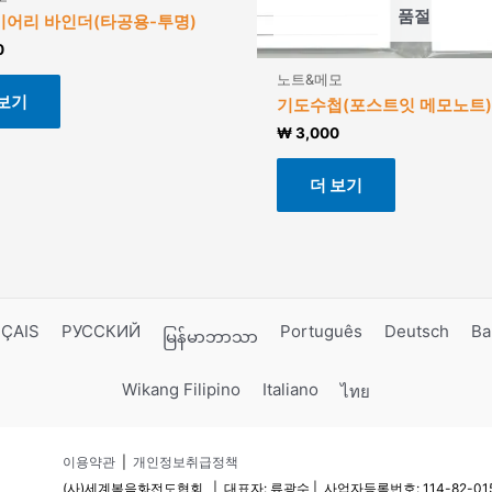
품절
이어리 바인더(타공용-투명)
0
노트&메모
 보기
기도수첩(포스트잇 메모노트)
₩
3,000
더 보기
ÇAIS
РУССКИЙ
Português
Deutsch
Ba
မြန်မာဘာသာ
Wikang Filipino
Italiano
ไทย
이용약관
|
개인정보취급정책
(사)세계복음화전도협회 | 대표자: 류광수 | 사업자등록번호: 114-82-0156