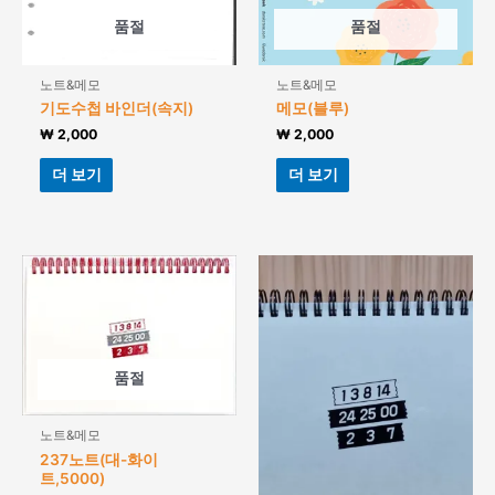
품절
품절
노트&메모
노트&메모
기도수첩 바인더(속지)
메모(블루)
₩
2,000
₩
2,000
더 보기
더 보기
품절
노트&메모
237노트(대-화이
트,5000)