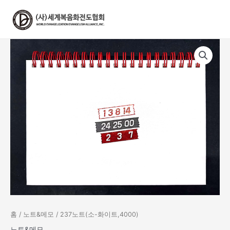
콘
텐
츠
로
건
너
뛰
기
홈
/
노트&메모
/ 237노트(소-화이트,4000)
노트&메모