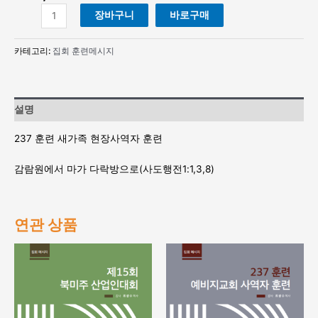
237
장바구니
바로구매
훈
련
카테고리:
집회 훈련메시지
새
가
족
현
설명
장
사
237 훈련 새가족 현장사역자 훈련
역
자
감람원에서 마가 다락방으로(사도행전1:1,3,8)
훈
련
수
량
연관 상품