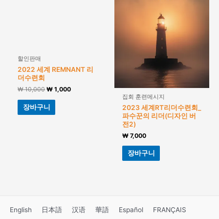
할인판매
2022 세계 REMNANT 리
더수련회
₩
10,000
₩
1,000
집회 훈련메시지
장바구니
2023 세계RT리더수련회_
파수꾼의 리더(디자인 버
전2)
₩
7,000
장바구니
English
日本語
汉语
華語
Español
FRANÇAIS