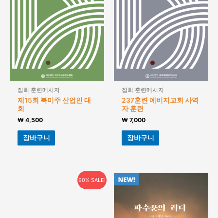
집회 훈련메시지
집회 훈련메시지
제15회 북미주 산업인 대
237훈련 예비지교회 사역
회
자 훈련
₩
4,500
₩
7,000
장바구니
장바구니
90% SALE!