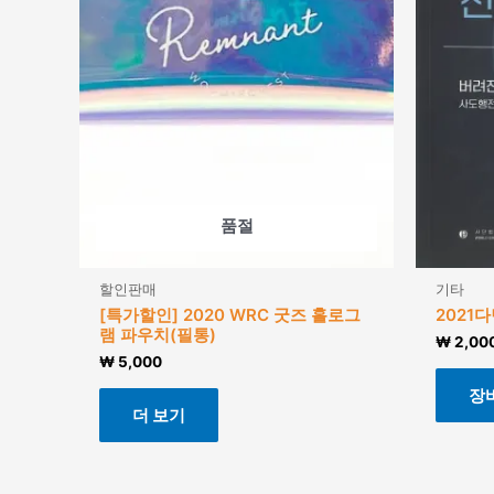
품절
할인판매
기타
[특가할인] 2020 WRC 굿즈 홀로그
2021
램 파우치(필통)
₩
2,00
₩
5,000
장
더 보기