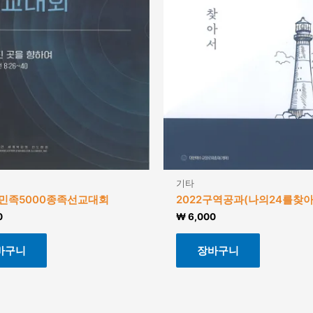
기타
다민족5000종족선교대회
2022구역공과(나의24를찾아
0
₩
6,000
바구니
장바구니