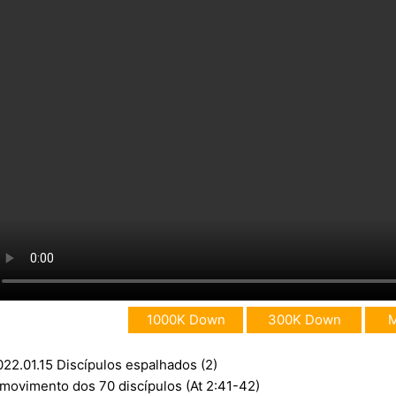
1000K Down
300K Down
022.01.15 Discípulos espalhados (2)
 movimento dos 70 discípulos (At 2:41-42)