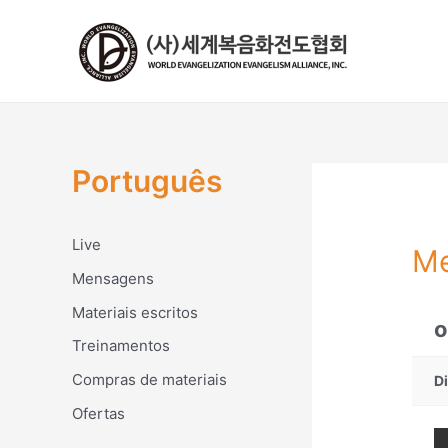
콘
텐
츠
로
건
너
뛰
Português
기
Live
M
Mensagens
Materiais escritos
o
Treinamentos
Compras de materiais
D
Ofertas