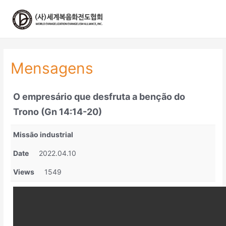
콘
텐
츠
로
건
너
Mensagens
뛰
기
O empresário que desfruta a benção do
Trono (Gn 14:14-20)
Missão industrial
Date
2022.04.10
Views
1549