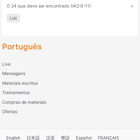
O 24 que deve ser encontrado (At2:9-11)
»
List
Português
Live
Mensagens
Materiais escritos
Treinamentos
Compras de materiais
Ofertas
English
日本語
汉语
華語
Español
FRANÇAIS