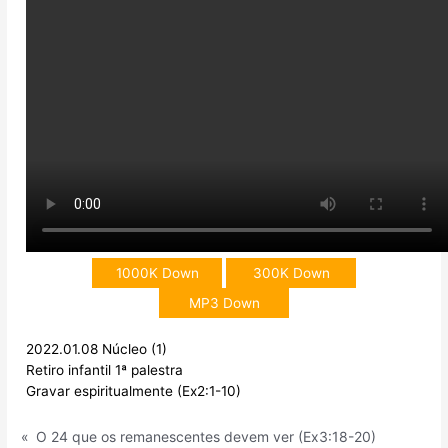
1000K Down
300K Down
MP3 Down
2022.01.08 Núcleo (1)
Retiro infantil 1ª palestra
Gravar espiritualmente (Ex2:1-10)
«
O 24 que os remanescentes devem ver (Ex3:18-20)