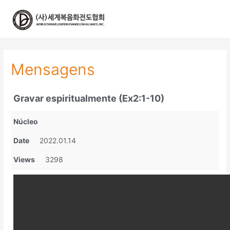
콘
텐
츠
로
건
너
Mensagens
뛰
기
Gravar espiritualmente (Ex2:1-10)
Núcleo
Date
2022.01.14
Views
3298