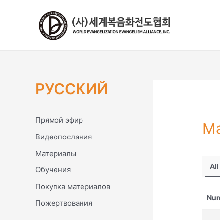
콘
텐
츠
로
건
너
뛰
РУССКИЙ
기
Прямой эфир
М
Видеопослания
Материалы
All
Обучения
Покупка материалов
Nu
Пожертвования