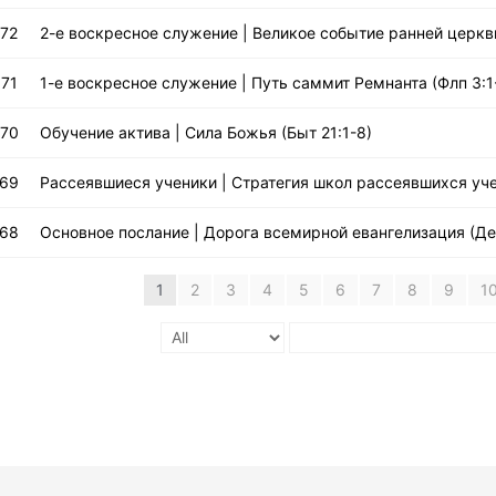
672
2-е воскресное служение | Великое событие ранней церкви
671
1-е воскресное служение | Путь саммит Ремнанта (Флп 3:1
670
Обучение актива | Сила Божья (Быт 21:1-8)
669
Рассеявшиеся ученики | Стратегия школ рассеявшихся уче
668
Основное послание | Дорога всемирной евангелизация (Де
1
2
3
4
5
6
7
8
9
1