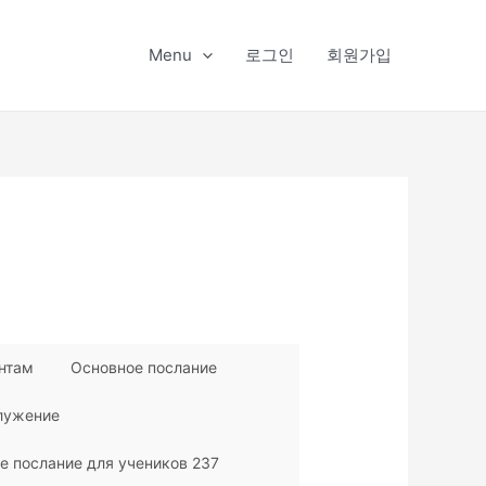
Menu
로그인
회원가입
нтам
Основное послание
служение
е послание для учеников 237