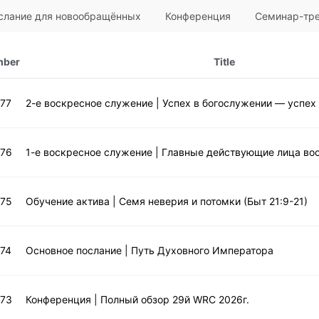
слание для новообращённых
Конференция
Семинар-тре
mber
Title
677
2-е воскресное служение | Успех в богослужении — успех 
676
675
Обучение актива | Семя неверия и потомки (Быт 21:9-21)
674
Основное послание | Путь Духовного Императора
673
Конференция | Полный обзор 29й WRC 2026г.