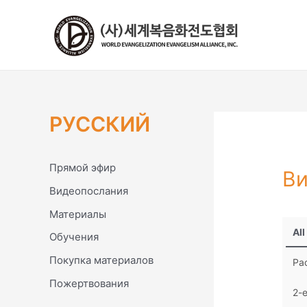
콘
텐
츠
로
건
너
뛰
РУССКИЙ
기
Прямой эфир
Ви
Видеопослания
Материалы
All
Обучения
Покупка материалов
Ра
Пожертвования
2-