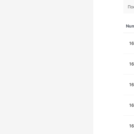
По
Nu
1
1
1
1
1