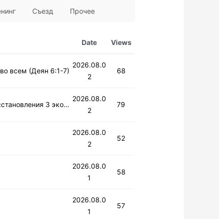
нинг
Съезд
Прочее
Date
Views
2026.08.0
во всем (Деян 6:1-7)
68
2
2026.08.0
1-е воскресное служение | Главные действующие лица восстановления 3 экономик (Деян 4:32-37)
79
2
2026.08.0
52
2
2026.08.0
58
1
2026.08.0
57
1