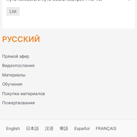
List
РУССКИЙ
Прямой эфир
Видеопослания
Материалы
Обучения
Покупка материалов
Пожертвования
English
日本語
汉语
華語
Español
FRANÇAIS