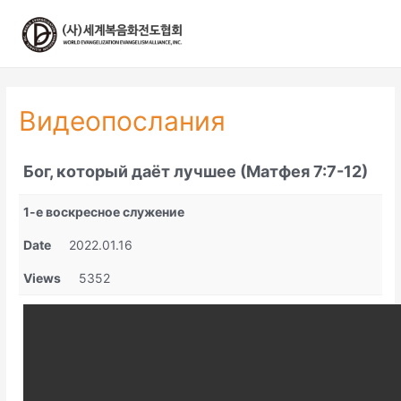
콘
텐
츠
로
건
너
Видеопослания
뛰
기
Бог, который даёт лучшее (Матфея 7:7-12)
1-е воскресное служение
Date
2022.01.16
Views
5352