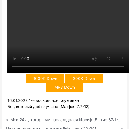
1000K Down
300K Down
MP3 Down
16.01.2022 1-е воскресное служение
Бог, который даёт лучшее (Матфея 7:7-12)
«
Мои 24ч., которыми наслаждался Иосиф (Бытие 37:1-11)
Путь погибели и путь жизни (Матфея 7:13-14)
»