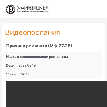
콘
텐
츠
로
건
너
Видеопослания
뛰
기
Причина ремнанта (Мф. 27:28)
Наука о проповедовании ремнантам
Date
2022.02.19
Views
5048