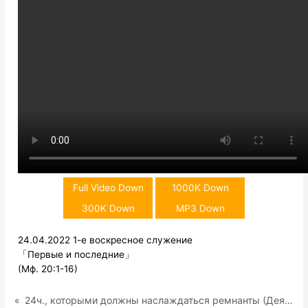
Full Video Down
1000K Down
300K Down
MP3 Down
24.04.2022 1-е воскресное служение
「Первые и последние」
(Мф. 20:1-16)
«
24ч., которыми должны наслаждаться ремнанты (Деян. 2:17-18)