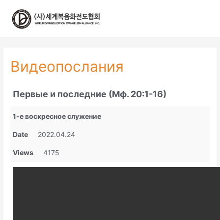
콘
텐
츠
로
건
너
Видеопослания
뛰
기
Первые и последние (Мф. 20:1-16)
1-е воскресное служение
Date
2022.04.24
Views
4175