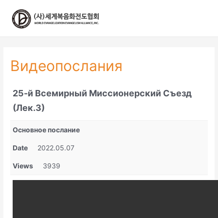
콘
텐
츠
로
건
너
Видеопослания
뛰
기
25-й Всемирный Миссионерский Съезд
(Лек.3)
Основное послание
Date
2022.05.07
Views
3939