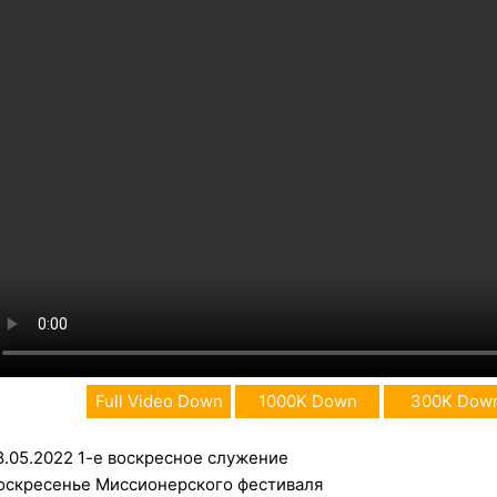
Full Video Down
1000K Down
300K Dow
8.05.2022 1-е воскресное служение
оскресенье Миссионерского фестиваля