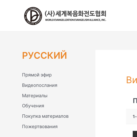
콘
텐
츠
로
건
너
뛰
РУССКИЙ
기
Прямой эфир
Ви
Видеопослания
Материалы
П
Обучения
Покупка материалов
1
Пожертвования