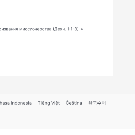
ризвания миссионерства (Деян. 1:1-8)
»
hasa Indonesia
Tiếng Việt
Čeština
한국수어