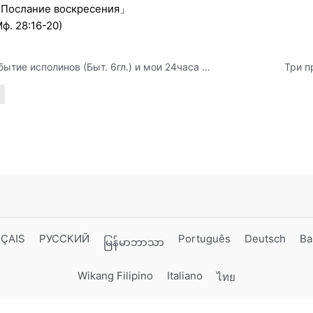
Послание воскресения」
Мф. 28:16-20)
Событие исполинов (Быт. 6гл.) и мои 24часа (Быт. 6:4-5, 14)
Три п
ÇAIS
РУССКИЙ
Português
Deutsch
Ba
မြန်မာဘာသာ
Wikang Filipino
Italiano
ไทย