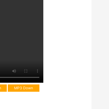
n
MP3 Down