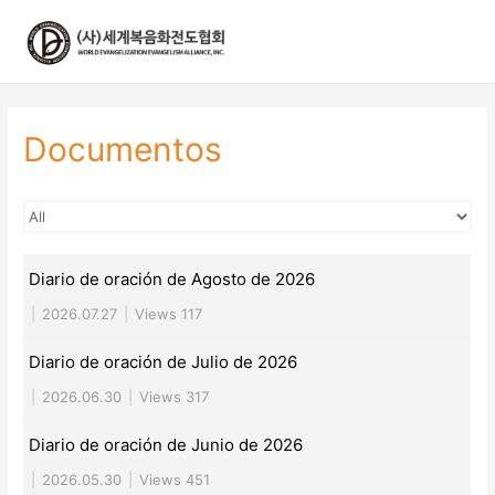
콘
텐
츠
로
건
너
Documentos
뛰
기
Diario de oración de Agosto de 2026
|
2026.07.27
|
Views 117
Diario de oración de Julio de 2026
|
2026.06.30
|
Views 317
Diario de oración de Junio de 2026
|
2026.05.30
|
Views 451