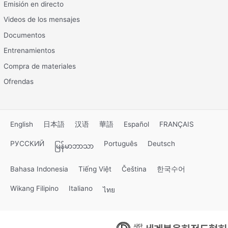
Emisión en directo
Videos de los mensajes
Documentos
Entrenamientos
Compra de materiales
Ofrendas
English
日本語
汉语
華語
Español
FRANÇAIS
РУССКИЙ
Português
Deutsch
မြန်မာဘာသာ
Bahasa Indonesia
Tiếng Việt
Čeština
한국수어
Wikang Filipino
Italiano
ไทย