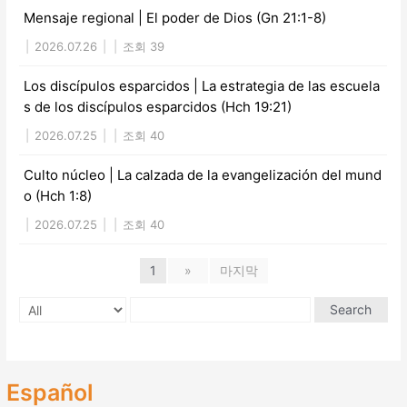
Mensaje regional | El poder de Dios (Gn 21:1-8)
|
2026.07.26
|
|
조회 39
Los discípulos esparcidos | La estrategia de las escuela
s de los discípulos esparcidos (Hch 19:21)
|
2026.07.25
|
|
조회 40
Culto núcleo | La calzada de la evangelización del mund
o (Hch 1:8)
|
2026.07.25
|
|
조회 40
1
»
마지막
Search
Español