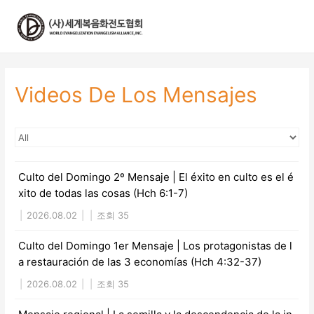
콘
텐
츠
로
건
너
Videos De Los Mensajes
뛰
기
Culto del Domingo 2º Mensaje | El éxito en culto es el é
xito de todas las cosas (Hch 6:1-7)
|
2026.08.02
|
|
조회 35
Culto del Domingo 1er Mensaje | Los protagonistas de l
a restauración de las 3 economías (Hch 4:32-37)
|
2026.08.02
|
|
조회 35