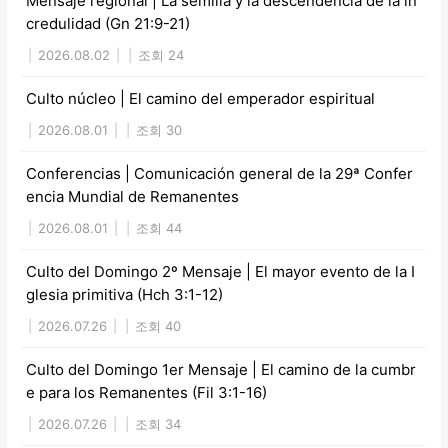
Mensaje regional | La semilla y la descendencia de la in
credulidad (Gn 21:9-21)
|
2026.08.02
|
|
조회 24
Culto núcleo | El camino del emperador espiritual
|
2026.08.01
|
|
조회 30
Conferencias | Comunicación general de la 29ª Confer
encia Mundial de Remanentes
|
2026.08.01
|
|
조회 44
Culto del Domingo 2º Mensaje | El mayor evento de la I
glesia primitiva (Hch 3:1-12)
|
2026.07.26
|
|
조회 40
Culto del Domingo 1er Mensaje | El camino de la cumbr
e para los Remanentes (Fil 3:1-16)
|
2026.07.26
|
|
조회 34