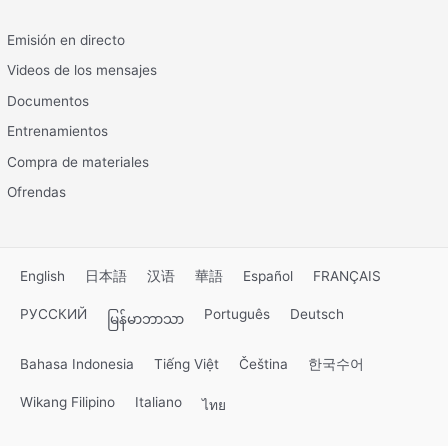
Emisión en directo
Videos de los mensajes
Documentos
Entrenamientos
Compra de materiales
Ofrendas
English
日本語
汉语
華語
Español
FRANÇAIS
РУССКИЙ
Português
Deutsch
မြန်မာဘာသာ
Bahasa Indonesia
Tiếng Việt
Čeština
한국수어
Wikang Filipino
Italiano
ไทย