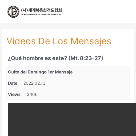
콘
텐
츠
로
건
너
Videos De Los Mensajes
뛰
기
¿Qué hombre es este? (Mt. 8:23-27)
Culto del Domingo 1er Mensaje
Date
2022.02.13
Views
3466