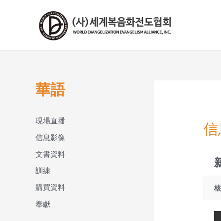
콘
텐
츠
로
건
너
뛰
華語
기
現場直播
信
信息影像
文書資料
新
訓練
購買資料
奉獻