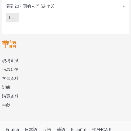
看到237 國的人們 (徒 1:8)
»
List
華語
現場直播
信息影像
文書資料
訓練
購買資料
奉獻
English
日本語
汉语
華語
Español
FRANÇAIS