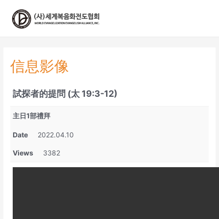
콘
텐
츠
로
건
너
信息影像
뛰
기
試探者的提問 (太 19:3-12)
主日1部禮拜
Date
2022.04.10
Views
3382