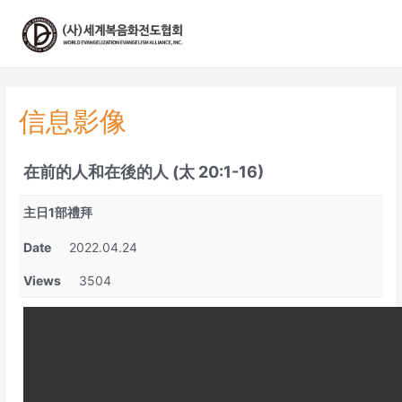
콘
텐
츠
로
건
너
信息影像
뛰
기
在前的人和在後的人 (太 20:1-16)
主日1部禮拜
Date
2022.04.24
Views
3504