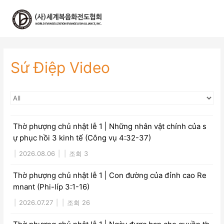
콘
텐
츠
로
건
너
Sứ Điệp Video
뛰
기
Thờ phượng chủ nhật lễ 1 | Những nhân vật chính của s
ự phục hồi 3 kinh tế (Công vụ 4:32-37)
|
2026.08.06
|
|
조회 3
Thờ phượng chủ nhật lễ 1 | Con đường của đỉnh cao Re
mnant (Phi-líp 3:1-16)
|
2026.07.27
|
|
조회 26