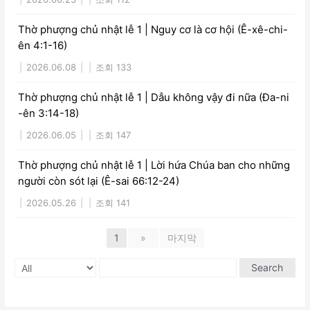
Thờ phượng chủ nhật lễ 1 | Nguy cơ là cơ hội (Ê-xê-chi-
ên 4:1-16)
|
2026.06.08
|
|
조회 133
Thờ phượng chủ nhật lễ 1 | Dẫu không vậy đi nữa (Đa-ni
-ên 3:14-18)
|
2026.06.05
|
|
조회 147
Thờ phượng chủ nhật lễ 1 | Lời hứa Chúa ban cho những
người còn sót lại (Ê-sai 66:12-24)
|
2026.05.26
|
|
조회 141
1
»
마지막
Search