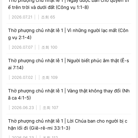
Thờ phượng chủ nhật lễ 1 | Ngày được ban cho quyền th
ế trên trời và dưới đất (Công vụ 1:1-8)
|
2026.07.21
|
|
조회 65
Thờ phượng chủ nhật lễ 1 | Vì những người lạc mất (Côn
g vụ 2:1-4)
|
2026.07.07
|
|
조회 100
Thờ phượng chủ nhật lễ 1 | Người biết phúc âm thật (Ê-s
ai 7:14)
|
2026.07.02
|
|
조회 109
Thờ phượng chủ nhật lễ 1 | Vàng thật không thay đổi (Nh
ã ca 4:1-5)
|
2026.06.23
|
|
조회 107
Thờ phượng chủ nhật lễ 1 | Lời Chúa ban cho người bị c
hặn lối đi (Giê-rê-mi 33:1-3)
|
2026.06.23
|
|
조회 112