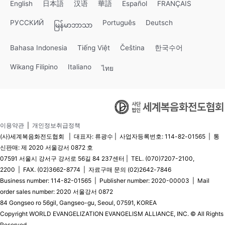
English
日本語
汉语
華語
Español
FRANÇAIS
РУССКИЙ
Português
Deutsch
မြန်မာဘာသာ
Bahasa Indonesia
Tiếng Việt
Čeština
한국수어
Wikang Filipino
Italiano
ไทย
이용약관
|
개인정보취급정책
(사)세계복음화전도협회 | 대표자: 류광수 | 사업자등록번호: 114-82-01565 | 통
신판매: 제 2020 서울강서 0872 호
07591 서울시 강서구 강서로 56길 84 237센터 | TEL. (070)7207-2100,
2200 | FAX. (02)3662-8774 | 자료구매 문의 (02)2642-7846
Business number: 114-82-01565 | Publisher number: 2020-00003 | Mail
order sales number: 2020 서울강서 0872
84 Gongseo ro 56gil, Gangseo-gu, Seoul, 07591, KOREA
Copyright WORLD EVANGELIZATION EVANGELISM ALLIANCE, INC. © All Rights
Reserved.