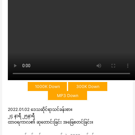
1000K Down
300K Down
MP3 Down
2022.01.02 ဒေသဆိုင်ရာသင်ခန်းစာ။
၂၄ နာရီ ၂၅နာရီ
ထာဝရကာလ၏ ဆုတောင်းခြင်း အဖြေစတင်ခြင်း။