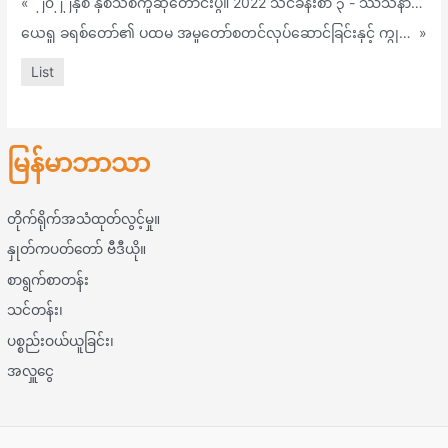
«
၂၀၂၂နှစ် နှစ်သစ်ကူဆုတောင်းပွဲ။ 2022 သင်ခန်းစာ ၃ - ဿသနာကွင်း၏ ၂၄ နာရီ (တ ၁၁:၁၉)
ယေရှု ခရစ်တော်၏ ပထမ အမှုတော်စတင်လုပ်ဆောင်ခြင်းနှင့် ကျွနုပ်တို့၏ အစ (မသဲ 4:1-11)
»
List
မြန်မာဘာသာ
တိုက်ရိုက်အသံထုတ်လွင့်မှု။
နှုတ်ကပတ်တော် ဗီဒီယို။
စာရွက်စာတန်း
သင်တန်း၊
ပစ္စည်းဝယ်ယူခြင်း၊
အလှူငွေ