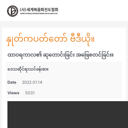
콘
텐
츠
로
건
너
နှုတ်ကပတ်တော် ဗီဒီယို။
뛰
기
ထာဝရကာလ၏ ဆုတောင်းခြင်း အဖြေစတင်ခြင်း။
ဒေသဆိုင်ရာသင်ခန်းစာ။
Date
2022.01.14
Views
5031