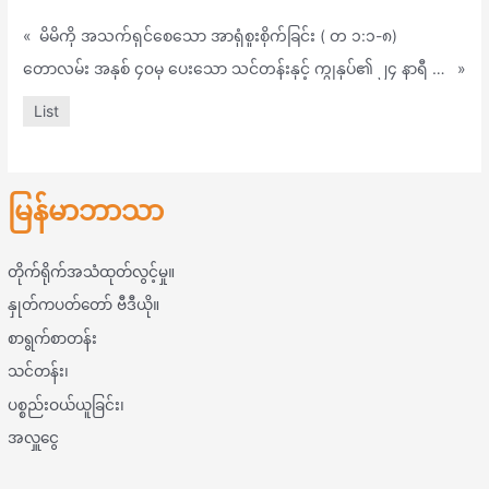
«
မိမိကို အသက်ရှင်စေသော အာရုံစူးစိုက်ခြင်း ( တ ၁:၁-၈)
တောလမ်း အနှစ် ၄၀မှ ပေးသော သင်တန်းနှင့် ကျွနုပ်၏ ၂၄ နာရီ (တရား၆:၁-၉)
»
List
မြန်မာဘာသာ
တိုက်ရိုက်အသံထုတ်လွင့်မှု။
နှုတ်ကပတ်တော် ဗီဒီယို။
စာရွက်စာတန်း
သင်တန်း၊
ပစ္စည်းဝယ်ယူခြင်း၊
အလှူငွေ