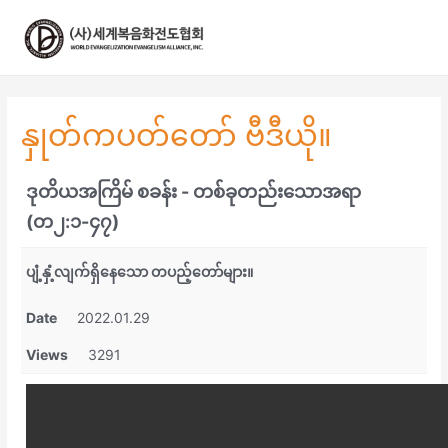
콘
텐
츠
로
건
너
နှုတ်ကပတ်တော် ဗီဒီယို။
뛰
기
ဒုတိယအကြိမ် စခန်း - တစ်ခုတည်းသောအရာ
(တ၂:၁-၄၇)
ပျံ့နှံ့လျက်ရှိနေသော တပည့်တော်များ။
Date
2022.01.29
Views
3291