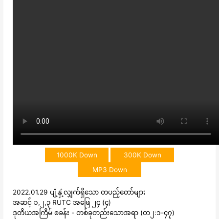
1000K Down
300K Down
MP3 Down
2022.01.29 ပျံ့နှံ့လျှက်ရှိသော တပည့်တော်များ
အဆင့် ၁,၂,၃ RUTC အဖြေ ၂၄ (၄)
ဒုတိယအကြိမ် စခန်း - တစ်ခုတည်းသောအရာ (တ၂:၁-၄၇)