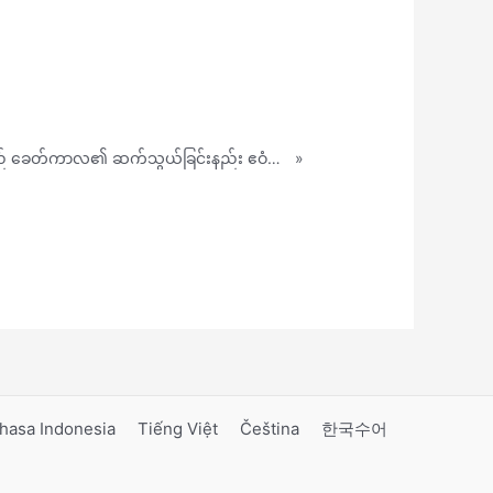
အဲဂုတ္တုပြည် ခေတ်ကာလ၏ ဆက်သွယ်ခြင်းနည်း ဧဝံဂေလိပြုခြင်း (ထွက် ၃:၁၈-၂၀)
»
hasa Indonesia
Tiếng Việt
Čeština
한국수어