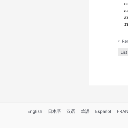
အ
အ
အ
အ
«
List
English
日本語
汉语
華語
Español
FRAN