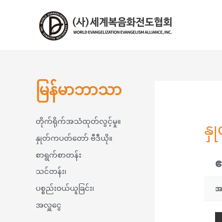
콘
텐
츠
로
건
너
뛰
မြန်မာဘာသာ
기
တိုက်ရိုက်အသံထုတ်လွင့်မှု။
နှ
နှုတ်ကပတ်တော် ဗီဒီယို။
စာရွက်စာတန်း
ဧ
သင်တန်း၊
ပစ္စည်းဝယ်ယူခြင်း၊
အ
အလှူငွေ