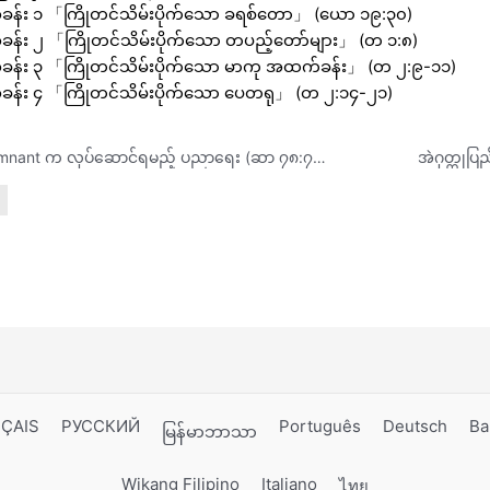
ခန်း ၁ 「ကြိုတင်သိမ်းပိုက်သော ခရစ်တော」 (ယော ၁၉:၃၀)
ခန်း ၂ 「ကြိုတင်သိမ်းပိုက်သော တပည့်တော်များ」 (တ ၁:၈)
ခန်း ၃ 「ကြိုတင်သိမ်းပိုက်သော မာကု အထက်ခန်း」 (တ ၂:၉-၁၁)
ခန်း ၄ 「ကြိုတင်သိမ်းပိုက်သော ပေတရု」 (တ ၂:၁၄-၂၁)
Remnant က လုပ်ဆောင်ရမည့် ပညာရေး (ဆာ ၇၈:၇၀-၇၂)
ÇAIS
РУССКИЙ
Português
Deutsch
Ba
မြန်မာဘာသာ
Wikang Filipino
Italiano
ไทย