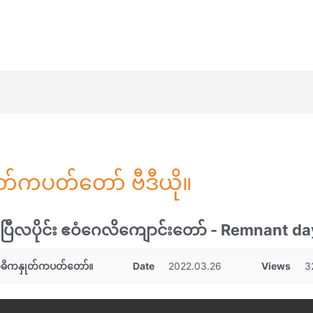
ုတ်ကပတ်တော် ဗီဒီယို။
ပြီလပိုင်း ဧဝံဂေလိကျောင်းတော် - Remnant da
ဓိကနှုတ်ကပတ်တော်။
Date
2022.03.26
Views
3