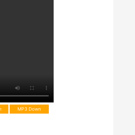
n
MP3 Down