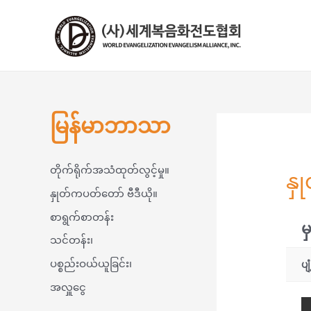
콘
텐
츠
로
건
너
뛰
မြန်မာဘာသာ
기
တိုက်ရိုက်အသံထုတ်လွင့်မှု။
နှ
နှုတ်ကပတ်တော် ဗီဒီယို။
စာရွက်စာတန်း
မ
သင်တန်း၊
ပစ္စည်းဝယ်ယူခြင်း၊
ပျ
အလှူငွေ