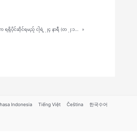
Remnant က ရရှိပိုင်ဆိုင်ရမည့် ငါ့ရဲ့ ၂၄ နာရီ (တ ၂:၁၇-၁၈)
»
hasa Indonesia
Tiếng Việt
Čeština
한국수어