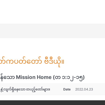
ုတ်ကပတ်တော် ဗီဒီယို။
ှန်သော Mission Home (တ ၁:၁၂-၁၅)
ံ့နှံ့လျက်ရှိနေသော တပည့်တော်များ။
Date
2022.04.23