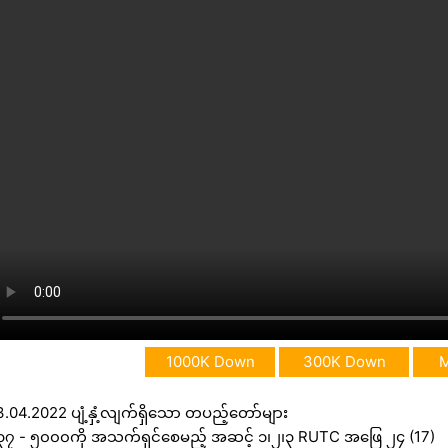
1000K Down
300K Down
3.04.2022 ပျံ့နှံ့လျက်ရှိသော တပည့်တော်များ
၃၇ - ၅၀၀၀ကို အသက်ရှင်စေမည့် အဆင့် ၁၊၂၊၃ RUTC အဖြေ ၂၄ (17)