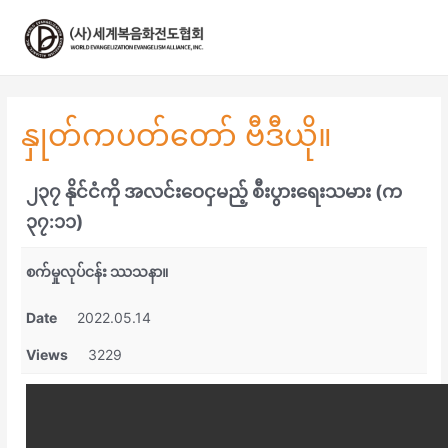
콘
텐
츠
로
건
너
နှုတ်ကပတ်တော် ဗီဒီယို။
뛰
기
၂၃၇ နိုင်ငံကို အလင်းဝေငှမည့် စီးပွားရေးသမား (က
၃၇:၁၁)
စက်မှုလုပ်ငန်း ဿသနာ။
Date
2022.05.14
Views
3229