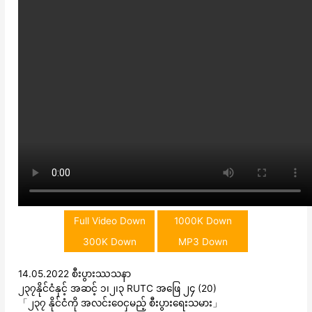
Full Video Down
1000K Down
300K Down
MP3 Down
14.05.2022 စီးပွားဿသနာ
၂၃၇နိုင်ငံနှင့် အဆင့် ၁၊၂၊၃ RUTC အဖြေ ၂၄ (20)
「၂၃၇ နိုင်ငံကို အလင်းဝေငှမည့် စီးပွားရေးသမား」