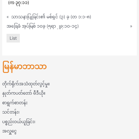
(က ၃၇:၁၁)
«
သာသနာပြုခြင်း၏ မစ်ရှင် (၃) ခု (တ ၁:၁-၈)
အခြေခံ အုပ်မြစ် ၁၀ခု (၅ရာ ၂၉:၁၀-၁၄)
»
List
မြန်မာဘာသာ
တိုက်ရိုက်အသံထုတ်လွင့်မှု။
နှုတ်ကပတ်တော် ဗီဒီယို။
စာရွက်စာတန်း
သင်တန်း၊
ပစ္စည်းဝယ်ယူခြင်း၊
အလှူငွေ