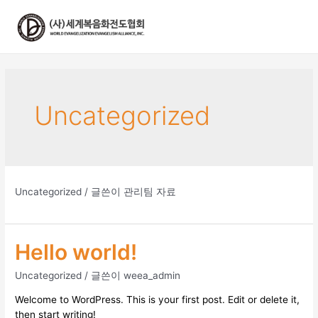
콘
텐
츠
로
건
너
뛰
Uncategorized
기
Uncategorized
/ 글쓴이
관리팀 자료
Hello world!
Uncategorized
/ 글쓴이
weea_admin
Welcome to WordPress. This is your first post. Edit or delete it,
then start writing!