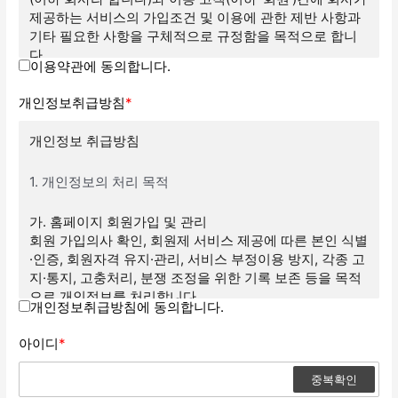
제공하는 서비스의 가입조건 및 이용에 관한 제반 사항과
기타 필요한 사항을 구체적으로 규정함을 목적으로 합니
다.
이용약관에 동의합니다.
제2조(이용약관의 효력 및 변경)
개인정보취급방침
*
① 이 약관은 본 회사에 가입된 고객을 포함하여 서비스
개인정보 취급방침
를 이용하고자 하는 모든 이용자에 대하여 서비스 메뉴 및
회사에 게시하여 공시하거나 기타의 방법으로 고객에게
1. 개인정보의 처리 목적
공지함으로써 그 효력을 발생합니다. 약관의 게시는 사단
법인 세계복음화전도협회 (https://www.weea.kr)사이트
가. 홈페이지 회원가입 및 관리
에서 확인 할 수 있습니다.
회원 가입의사 확인, 회원제 서비스 제공에 따른 본인 식별
② 회사는 합리적인 사유가 발생될 경우에는 이 약관을
·인증, 회원자격 유지·관리, 서비스 부정이용 방지, 각종 고
변경할 수 있으며, 약관을 변경할 경우에는 지체 없이 이를
지·통지, 고충처리, 분쟁 조정을 위한 기록 보존 등을 목적
사전에 공지합니다.
으로 개인정보를 처리합니다.
개인정보취급방침에 동의합니다.
제3조(약관외 준칙)
나. 재화 또는 서비스 제공
아이디
*
물품배송, 서비스 제공, 청구서 발송, 콘텐츠 제공, 맞춤 서
서비스 이용에 관하여는 이 약관을 적용하며 이 약관에 명
비스 제공, 요금결제·정산 등을 목적으로 개인정보를 처리
중복확인
시되지 아니한 사항에 대하여는 전기통신기본법, 전기통
합니다.