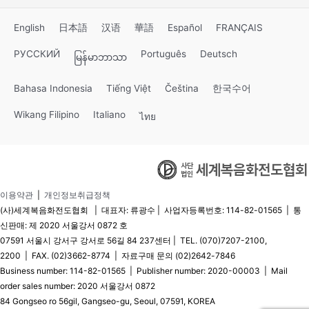
시 파기됩니다. 이 때, DB로 옮겨진 개인정보는 법률에
⑤ 회사는 이용신청고객이 미성년자인 경우에는 별도로
의한 경우가 아니고서는 다른 목적으로 이용되지 않습
정하는 바에 따라 승낙을 제한할 수 있습니다.
English
日本語
汉语
華語
Español
FRANÇAIS
니다.
파기기한 :이용자의 개인정보는 개인정보의 보유기간
제9조(회사의 권리와 의무)
РУССКИЙ
Português
Deutsch
မြန်မာဘာသာ
이 경과된 경우에는 보유기간의 종료일로부터 5일 이
내에, 개인정보의 처리 목적 달성, 해당 서비스의 폐지,
① 회사는 회원으로 부터 제기되는 의견이나 불만이 정당
사업의 종료 등 그 개인정보가 불필요하게 되었을 때에
Bahasa Indonesia
Tiếng Việt
Čeština
한국수어
하다고 인정할 경우에는 즉시 처리하여야 합니다. 다만, 즉
는 개인정보의 처리가 불필요한 것으로 인정되는 날로
시 처리가 곤란한 경우에는 회원에게 그 사유와 처리일정
Wikang Filipino
Italiano
부터 5일 이내에 그 개인정보를 파기합니다.
ไทย
을 서면, 전자우편 또는 전화등으로 통보하여야 합니다.
파기방법 :전자적 파일 형태의 정보는 기록을 재생할
② 회사는 회사가 제정한 개인정보보호정책에 따라서 이
수 없도록 자료가 저장된 디스크에서 해당 데이터를 삭
용고객의 개인정보를 보호할 의무를 가집니다. 단, 법률의
제 합니다.
규정에 따른 적법한 절차에 의한 경우에는 그러하지 않을
수 있습니다.
7. 개인정보의 안전성 확보 조치
이용약관
|
개인정보취급정책
③ 회사가 제 2 항의 규정에도 불구하고 고지 또는 명시한
(사)세계복음화전도협회 | 대표자: 류광수 | 사업자등록번호: 114-82-01565 | 통
범위를 초과하여 이용고객의 개인 정보를 이용하거나 제
사단법인 세계복음화전도협회는 개인정보보호법 제29조
신판매: 제 2020 서울강서 0872 호
3 자에게 제공하고자 하는 경우에는 반드시 해당 회원에
에 따라 다음과 같이 안전성 확보에 필요한 기술적/관리적
07591 서울시 강서구 강서로 56길 84 237센터 | TEL. (070)7207-2100,
게 개별적으로 공지하여 동의를 받아야 합니다.
및 물리적 조치를 하고 있습니다.
2200 | FAX. (02)3662-8774 | 자료구매 문의 (02)2642-7846
④ 회사는 계속적이고 안정적인 서비스의 제공을 위하여
Business number: 114-82-01565 | Publisher number: 2020-00003 | Mail
설비에 장애가 생기거나 멸실된 때에는 지체없이 이를 수
개인정보 취급 직원의 최소화 및 교육개인정보를 취급
리 또는 복구합니다. 다만, 천재지변, 비상사태 또는 그밖
order sales number: 2020 서울강서 0872
하는 직원을 지정하고 담당자에 한정시켜 최소화 하여
에 부득이한 경우에는 그 서비스를 일시 중단하거나 중지
84 Gongseo ro 56gil, Gangseo-gu, Seoul, 07591, KOREA